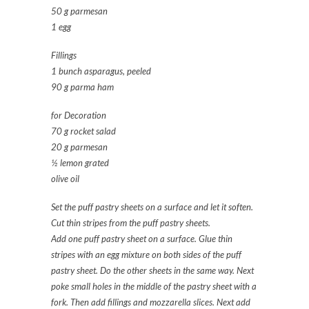
50 g parmesan
1 egg
Fillings
1 bunch asparagus, peeled
90 g parma ham
for Decoration
70 g rocket salad
20 g parmesan
½ lemon grated
olive oil
Set the puff pastry sheets on a surface and let it soften.
Cut thin stripes from the puff pastry sheets.
Add one puff pastry sheet on a surface. Glue thin
stripes with an egg mixture on both sides of the puff
pastry sheet. Do the other sheets in the same way. Next
poke small holes in the middle of the pastry sheet with a
fork. Then add fillings and mozzarella slices. Next add