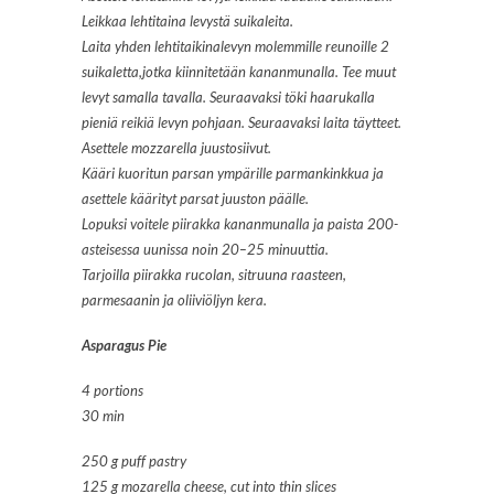
Leikkaa lehtitaina levystä suikaleita.
Laita yhden lehtitaikinalevyn molemmille reunoille 2
suikaletta,jotka kiinnitetään kananmunalla. Tee muut
levyt samalla tavalla. Seuraavaksi töki haarukalla
pieniä reikiä levyn pohjaan. Seuraavaksi laita täytteet.
Asettele mozzarella juustosiivut.
Kääri kuoritun parsan ympärille parmankinkkua ja
asettele käärityt parsat juuston päälle.
Lopuksi voitele piirakka kananmunalla ja paista 200-
asteisessa uunissa noin 20–25 minuuttia.
Tarjoilla piirakka rucolan, sitruuna raasteen,
parmesaanin ja oliiviöljyn kera.
Asparagus Pie
4 portions
30 min
250 g puff pastry
125 g mozarella cheese, cut into thin slices