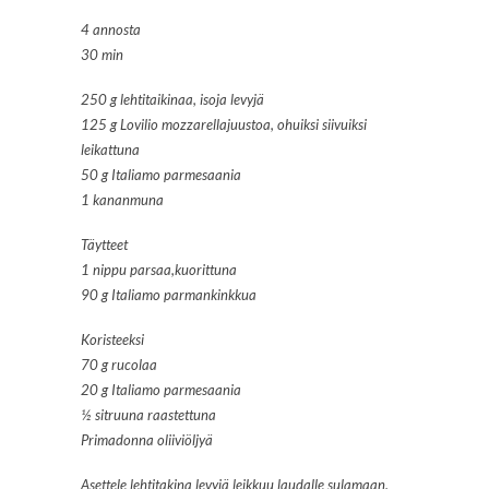
4 annosta
30 min
250 g lehtitaikinaa, isoja levyjä
125 g Lovilio mozzarellajuustoa, ohuiksi siivuiksi
leikattuna
50 g Italiamo parmesaania
1 kananmuna
Täytteet
1 nippu parsaa,kuorittuna
90 g Italiamo parmankinkkua
Koristeeksi
70 g rucolaa
20 g Italiamo parmesaania
½ sitruuna raastettuna
Primadonna oliiviöljyä
Asettele lehtitakina levyjä leikkuu laudalle sulamaan.