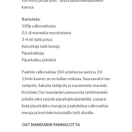
voi myös jättää pois. Tarjoa piparkakkujäätelön
kanssa
Koristelu
:
100g valkosuklaata
0,5 dl marenkia murskattuna
3-4 rkl tatti pölyä
Kuivattuja tatti lastuja
Piparkakkuja
Piparkakku jäätelöä
Paahda valkosuklaa 160 asteisessa uunissa 10-
15min kunnes se on kullan ruskeaa. Seuraavaksi tee
tattipöly. Sekoita tattipöly ja murennettu marenki.
Koristele Oat mandariini pannacotta tatti/marenki
pölyllä sekä tarjoile piparkakkujäätelöllä. Lopuksi
lisää piparkakku muruja ja paahdettua valkosuklaa
muruja ja koristele kuivatuilla tatti siivuilla.
OAT MANDARIN PANNACOTTA