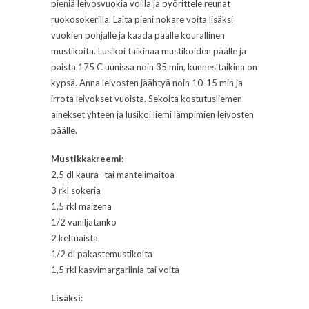
pieniä leivosvuokia voilla ja pyörittele reunat
ruokosokerilla. Laita pieni nokare voita lisäksi
vuokien pohjalle ja kaada päälle kourallinen
mustikoita. Lusikoi taikinaa mustikoiden päälle ja
paista 175 C uunissa noin 35 min, kunnes taikina on
kypsä. Anna leivosten jäähtyä noin 10-15 min ja
irrota leivokset vuoista. Sekoita kostutusliemen
ainekset yhteen ja lusikoi liemi lämpimien leivosten
päälle.
Mustikkakreemi:
2,5 dl kaura- tai mantelimaitoa
3 rkl sokeria
1,5 rkl maizena
1/2 vaniljatanko
2 keltuaista
1/2 dl pakastemustikoita
1,5 rkl kasvimargariinia tai voita
Lisäksi
: