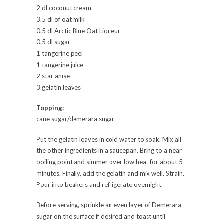
2 dl coconut cream
3.5 dl of oat milk
0.5 dl Arctic Blue Oat Liqueur
0.5 dl sugar
1 tangerine peel
1 tangerine juice
2 star anise
3 gelatin leaves
Topping:
cane sugar/demerara sugar
Put the gelatin leaves in cold water to soak. Mix all
the other ingredients in a saucepan. Bring to a near
boiling point and simmer over low heat for about 5
minutes. Finally, add the gelatin and mix well. Strain.
Pour into beakers and refrigerate overnight.
Before serving, sprinkle an even layer of Demerara
sugar on the surface if desired and toast until