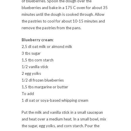
of blueberries. Spoon the dough over the
blueberries and bake in a 175 C oven for about 35
minutes until the dough is cooked through. Allow
the pastries to cool for about 10-15 minutes and
remove the pastries from the pans.
Blueberry cream
:
2,5 dl oat milk or almond milk
3 tbs sugar
1,5 tbs corn starch
1/2 vanilla stick
2 egg yolks
1/2 dl frozen blueberries
1,5 tbs margarine or butter
To add
1 dl oat or soya-based whipping cream
Put the milk and vanilla stick in a small saucepan
and heat over a medium heat. In a small bowl, mix
the sugar, egg yolks, and corn starch. Pour the