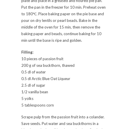
plate and place in a greased and floured pie pan.
Put the pan in the freezer for 10 min. Preheat oven
to 180℃. Place baking paper on the pie base and
pour on dry lentils or pearl beads. Bake in the
middle of the oven for 15 min, then remove the
baking paper and beads, continue baking for 10
min until the base is ripe and golden.
Filling:
10 pieces of passion fruit
200 g of sea buckthorn, thawed
0.5 dl of water
0.5 dl Arctic Blue Oat Liqueur
2.5 dl of sugar
1/2 vanilla bean
5 yolks
5 tablespoons corn
Scrape pulp from the passion fruit into a colander.
Save seeds. Put water and sea buckthorns in a