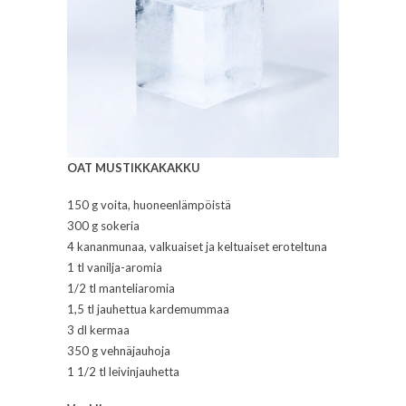
OAT MUSTIKKAKAKKU
150 g voita, huoneenlämpöistä
300 g sokeria
4 kananmunaa, valkuaiset ja keltuaiset eroteltuna
1 tl vanilja-aromia
1/2 tl manteliaromia
1,5 tl jauhettua kardemummaa
3 dl kermaa
350 g vehnäjauhoja
1 1/2 tl leivinjauhetta