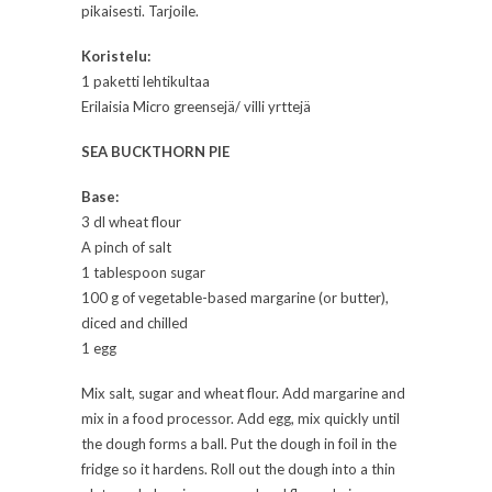
pikaisesti. Tarjoile.
Koristelu:
1 paketti lehtikultaa
Erilaisia Micro greensejä/ villi yrttejä
SEA BUCKTHORN PIE
Base:
3 dl wheat flour
A pinch of salt
1 tablespoon sugar
100 g of vegetable-based margarine (or butter),
diced and chilled
1 egg
Mix salt, sugar and wheat flour. Add margarine and
mix in a food processor. Add egg, mix quickly until
the dough forms a ball. Put the dough in foil in the
fridge so it hardens. Roll out the dough into a thin