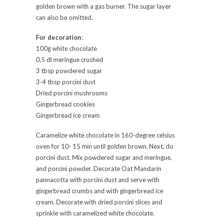
golden brown with a gas burner. The sugar layer
can also be omitted.
For decoration
:
100g white chocolate
0,5 dl meringue crushed
3 tbsp powdered sugar
3-4 tbsp porcini dust
Dried porcini mushrooms
Gingerbread cookies
Gingerbread ice cream
Caramelize white chocolate in 160-degree celsius
oven for 10- 15 min until golden brown. Next, do
porcini dust. Mix powdered sugar and meringue,
and porcini powder. Decorate Oat Mandarin
pannacotta with porcini dust and serve with
gingerbread crumbs and with gingerbread ice
cream. Decorate with dried porcini slices and
sprinkle with caramelized white chocolate.