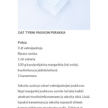
OAT TYRNI-PASSION PIIRAKKA
Pohja:
3 dl vehnäjauhoja
Ripaus suolaa
1 rkl sokeria
100 g kasvipohjaista margariinia (tai voita),
kuutioituna ja jäähdytettynä
1 kananmuna
Sekoita suola ja sokeri vehnäjauhojen joukkoon.
Nypi margariini joukkoon sormin tai laita kaikki
ainekset monitoimikoneeseen ja sekoita siinä. Lisää
lopuksi kananmuna ja sekoita nopeasti yhteen
kunnes taikinasta muotoutuu pallo. Taikinan ei