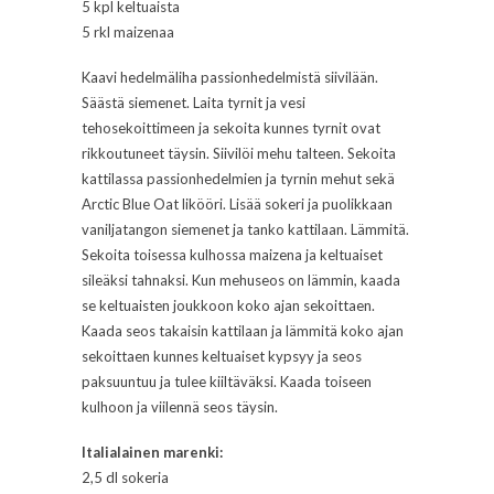
5 kpl keltuaista
5 rkl maizenaa
Kaavi hedelmäliha passionhedelmistä siivilään.
Säästä siemenet. Laita tyrnit ja vesi
tehosekoittimeen ja sekoita kunnes tyrnit ovat
rikkoutuneet täysin. Siivilöi mehu talteen. Sekoita
kattilassa passionhedelmien ja tyrnin mehut sekä
Arctic Blue Oat likööri. Lisää sokeri ja puolikkaan
vaniljatangon siemenet ja tanko kattilaan. Lämmitä.
Sekoita toisessa kulhossa maizena ja keltuaiset
sileäksi tahnaksi. Kun mehuseos on lämmin, kaada
se keltuaisten joukkoon koko ajan sekoittaen.
Kaada seos takaisin kattilaan ja lämmitä koko ajan
sekoittaen kunnes keltuaiset kypsyy ja seos
paksuuntuu ja tulee kiiltäväksi. Kaada toiseen
kulhoon ja viilennä seos täysin.
Italialainen marenki:
2,5 dl sokeria