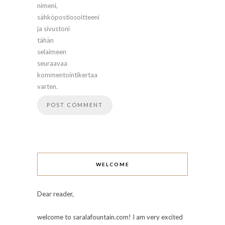
nimeni,
sähköpostiosoitteeni
ja sivustoni
tähän
selaimeen
seuraavaa
kommentointikertaa
varten.
WELCOME
Dear reader,
welcome to saralafountain.com! I am very excited