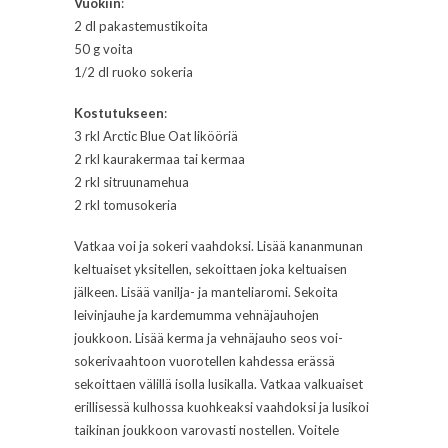
Vuokiin
:
2 dl pakastemustikoita
50 g voita
1/2 dl ruoko sokeria
Kostutukseen
:
3 rkl Arctic Blue Oat likööriä
2 rkl kaurakermaa tai kermaa
2 rkl sitruunamehua
2 rkl tomusokeria
Vatkaa voi ja sokeri vaahdoksi. Lisää kananmunan
keltuaiset yksitellen, sekoittaen joka keltuaisen
jälkeen. Lisää vanilja- ja manteliaromi. Sekoita
leivinjauhe ja kardemumma vehnäjauhojen
joukkoon. Lisää kerma ja vehnäjauho seos voi-
sokerivaahtoon vuorotellen kahdessa erässä
sekoittaen välillä isolla lusikalla. Vatkaa valkuaiset
erillisessä kulhossa kuohkeaksi vaahdoksi ja lusikoi
taikinan joukkoon varovasti nostellen. Voitele