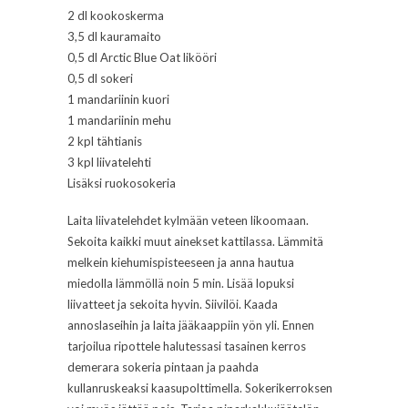
2 dl kookoskerma
3,5 dl kauramaito
0,5 dl Arctic Blue Oat likööri
0,5 dl sokeri
1 mandariinin kuori
1 mandariinin mehu
2 kpl tähtianis
3 kpl liivatelehti
Lisäksi ruokosokeria
Laita liivatelehdet kylmään veteen likoomaan.
Sekoita kaikki muut ainekset kattilassa. Lämmitä
melkein kiehumispisteeseen ja anna hautua
miedolla lämmöllä noin 5 min. Lisää lopuksi
liivatteet ja sekoita hyvin. Siivilöi. Kaada
annoslaseihin ja laita jääkaappiin yön yli. Ennen
tarjoilua ripottele halutessasi tasainen kerros
demerara sokeria pintaan ja paahda
kullanruskeaksi kaasupolttimella. Sokerikerroksen