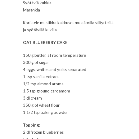
Syötäviä kukkia
Marenkia
Koristele mustikka kakkuset mustikoilla villiyrteillä
ja syötävillä kukilla
OAT BLUEBERRY CAKE
150 g butter, at room temperature
300 g of sugar
4 eggs, whites and yolks separated
1 tsp vanilla extract
1/2 tsp almond aroma
1.5 tsp ground cardamom
3 dl cream
350 g of wheat flour
1 1/2 tsp baking powder
Topping
:
2 dl frozen blueberries