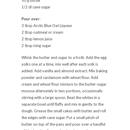
50 g butter
1/2 dl cane sugar
Pour over
:
3 tbsp Arctic Blue Oat Liqueur
2 tbsp oatmeal or cream
2 tbsp lemon juice
2 tbsp icing sugar
Whisk the butter and sugar to a froth. Add the egg
yolks one at a time, mix well after each yolk is
added. Add vanilla and almond extract. Mix baking
powder and cardamom with wheat flour. Add
cream and wheat flour mixture to the butter-sugar
mousse alternately in two portions, occasionally
stirring with a large spoon. Beat the whites in a
separate bowl until fluffy and mix in gently to the
dough. Grease the small cakes with butter and roll
the edges with cane sugar. Put a small pinch of
butter on top of the pans and pour over a handful