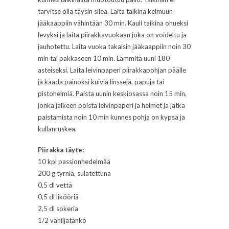
tarvitse olla täysin sileä. Laita taikina kelmuun
jääkaappiin vähintään 30 min. Kauli taikina ohueksi
levyksi ja laita piirakkavuokaan joka on voideltu ja
jauhotettu. Laita vuoka takaisin jääkaappiin noin 30
min tai pakkaseen 10 min. Lämmitä uuni 180
asteiseksi. Laita leivinpaperi piirakkapohjan päälle
ja kaada painoksi kuivia linssejä, papuja tai
pistohelmiä. Paista uunin keskiosassa noin 15 min,
jonka jälkeen poista leivinpaperi ja helmet ja jatka
paistamista noin 10 min kunnes pohja on kypsä ja
kullanruskea.
Piirakka täyte:
10 kpl passionhedelmää
200 g tyrniä, sulatettuna
0,5 dl vettä
0,5 dl likööriä
2,5 dl sokeria
1/2 vaniljatanko