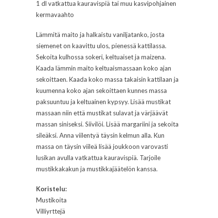
1 dl vatkattua kauravispiä tai muu kasvipohjainen
kermavaahto
Lämmitä maito ja halkaistu vaniljatanko, josta
siemenet on kaavittu ulos, pienessä kattilassa.
Sekoita kulhossa sokeri, keltuaiset ja maizena.
Kaada lämmin maito keltuaismassaan koko ajan
sekoittaen. Kaada koko massa takaisin kattilaan ja
kuumenna koko ajan sekoittaen kunnes massa
paksuuntuu ja keltuainen kypsyy. Lisää mustikat
massaan niin että mustikat sulavat ja värjäävät
massan siniseksi. Siivilöi. Lisää margariini ja sekoita
sileäksi. Anna viilentyä täysin kelmun alla. Kun
massa on täysin viileä lisää joukkoon varovasti
lusikan avulla vatkattua kauravispiä. Tarjoile
mustikkakakun ja mustikkajäätelön kanssa.
Koristelu:
Mustikoita
Villiyrttejä