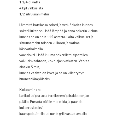
1 1/4 dl vettä
4 kpl valkuaista
1/2 sitruunan mehu
Lämmitä kattilassa sokeri ja vesi. Sekoita kunnes
sokeri liukenee. Lisää lämpöä ja anna sokerin kiehua
kunnes se on noin 115 astetta. Laita valkuaiset ja
sitruunamehu toiseen kulhoon ja vatkaa
käsivatkaimella
vaahdoksi. Lisää kuuma sokeriliemi tipotellen
valkuaisvaahtoon, koko ajan vatkaten. Vatkaa
ainakin 5 min,
kunnes vaahto on kova ja se on viilentynyt
huoneenlämpöiseksi.
Kokoaminen
:
Lusikoi tai pursota tyrnikreemi piirakkapohjan
päälle. Pursota päälle marenkia ja paahda
kullanruskeaksi
kaasupolttimella tai uunin grillivastuksen alla