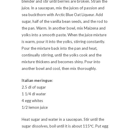
blender and stir until berries are broken. Strain the
juice. In a saucepan, mix the juices of passion and
sea buckthorn with Arctic Blue Oat Liqueur. Add
sugar, half of the vanilla bean seeds, and the rod to
the pan. Warm. In another bowl, mix Maizena and
yolks into a smooth paste. When the juice mixture
is warm, pour it into the yolks, stirring constantly.
Pour the mixture back into the pan and heat,
continually stirring, until the yolks cook and the
mixture thickens and becomes shiny. Pour into
another bowl and cool, then mix thoroughly.
Italian meringue
:
2.5 dl of sugar
1 1/4 dl water
4 egg whites
1/2 lemon juice
Heat sugar and water in a saucepan. Stir until the
sugar dissolves, boil until it is about 115℃. Put egg